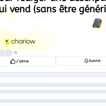
🎉
😁
16
Suivre
J'aime
 produit. Tu sais ce qu'il contient. Mais tu galères à écrire
ne faux ou ne vend pas.
eut t'aider, à condition de ne pas lui demander de tout f
 : Fais-lui trouver les problèmes de ta cible
nce pas par "écris ma description". Commence par lui fai
"Tu es un expert en copywriting. Mon produit est [décris to
és, aspirations]. Quels sont les 5 problèmes principaux q
e donne une liste. Ces problèmes, c'est le début de ta des