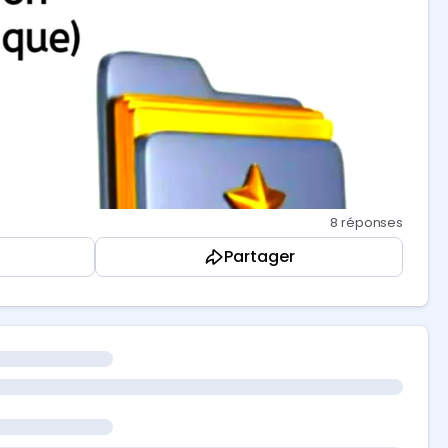
8 réponses
Partager
 la description. Tu ne trouves pas les mots. Ce que tu
aire à ta place. Voici comment.
re décrire ton client.
n produit]. Ma cible est [décris ton client : métier,
ue cette personne rencontre au quotidien ?"
cription. Tu vas les utiliser pour accrocher.