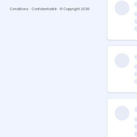
Conditions
·
Confidentialité
·
© Copyright
2026