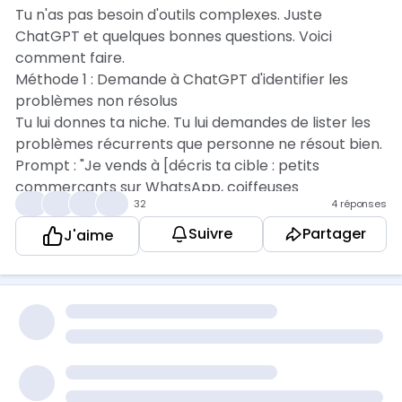
Tu n'as pas besoin d'outils complexes. Juste
ChatGPT et quelques bonnes questions. Voici
comment faire.
Méthode 1 : Demande à ChatGPT d'identifier les
problèmes non résolus
Tu lui donnes ta niche. Tu lui demandes de lister les
problèmes récurrents que personne ne résout bien.
Prompt : "Je vends à [décris ta cible : petits
commerçants sur WhatsApp, coiffeuses
👍
❤️
🎉
💡
32
4 réponses
indépendantes, jeunes diplômés, etc.]. Quels sont les
problèmes quotidiens de cette cible qu'aucun
Suivre
Partager
J'aime
produit digital ne résout correctement aujourd'hui ?
Donne-moi 10 idées."
ChatGPT va te sortir une liste. Toutes ne seront pas
bonnes. Mais certaines vont te surprendre. Des
angles auxquels tu n'avais pas pensé.
Méthode 2 : Demande à ChatGPT d'analyser ce qui
se vend ailleurs