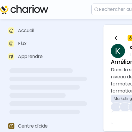
Accueil
Flux
i
Apprendre
Amélior
Dans la s
niveau d
formateur
formation
Marketing
❤️
👍
Centre d'aide