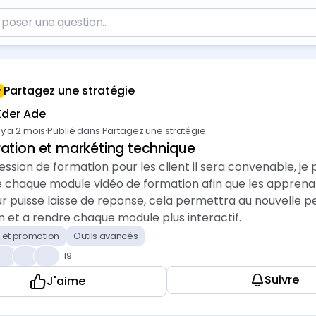
Partagez une stratégie
Kder Ade
l y a 2 mois
·
Publié dans Partagez une stratégie
ation et markéting technique
ession de formation pour les client il sera convenable, j
e chaque module vidéo de formation afin que les apprenan
 puisse laisse de reponse, cela permettra au nouvelle pe
 et a rendre chaque module plus interactif.
 et promotion
Outils avancés
😁
💡
🎉
19
Suivre
J'aime