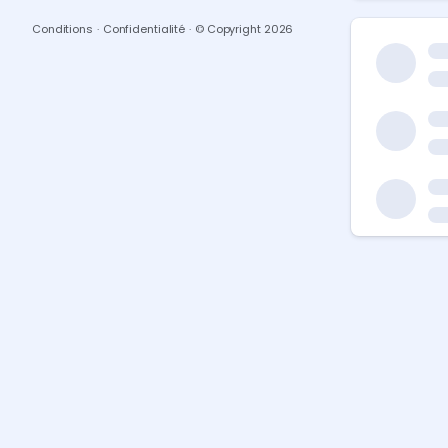
Conditions
·
Confidentialité
·
© Copyright
2026