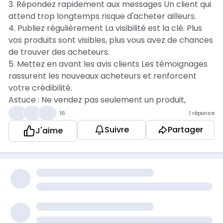
3. Répondez rapidement aux messages Un client qui
attend trop longtemps risque d'acheter ailleurs.
4. Publiez régulièrement La visibilité est la clé. Plus
vos produits sont visibles, plus vous avez de chances
de trouver des acheteurs.
5. Mettez en avant les avis clients Les témoignages
rassurent les nouveaux acheteurs et renforcent
votre crédibilité.
Astuce : Ne vendez pas seulement un produit,
vendez la solution qu'il apporte au problème du
👍
❤️
💡
16
1 réponse
client.
Suivre
Partager
J'aime
Et vous, quelle est votre meilleure technique pour
attirer des clients en ligne ?