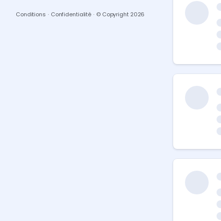
Conditions
·
Confidentialité
·
© Copyright
2026