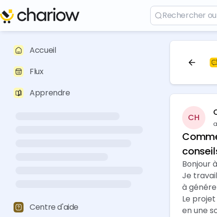
Accueil
Flux
Apprendre
CH
a
Commen
conseil
Bonjour à
Je travai
à génére
Le projet
Centre d'aide
en une s