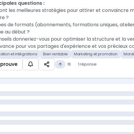
cipales questions :
sont les meilleures stratégies pour attirer et convaincr
ire ?
pes de formats (abonnements, formations uniques, atelie
e au début ?
seils donneriez-vous pour optimiser la structure et la ve
vance pour vos partages d'expérience et vos précieux con
ation et intégrations
Bien rentable
Marketing et promotion
Monét
pprouve
16
1 réponse