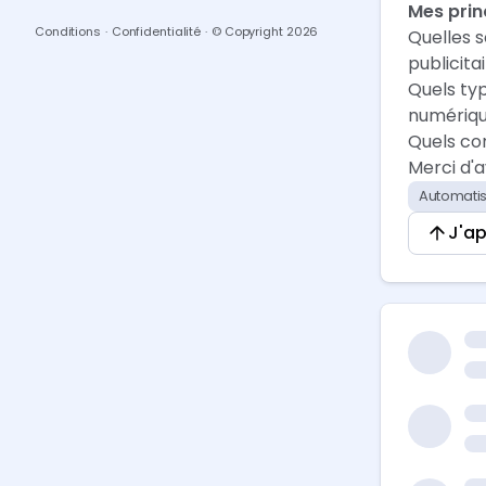
Mes prin
Conditions
·
Confidentialité
·
© Copyright
2026
Quelles 
publicita
Quels ty
numériqu
Quels con
Merci d'a
Automatis
J'a