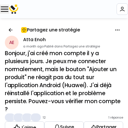
Partagez une stratégie
Atta Enoh
AE
a month ago
·
Publié dans Partagez une stratégie
Bonjour, j'ai créé mon compte il y a
plusieurs jours. Je peux me connecter
normalement, mais le bouton "Ajouter un
produit" ne réagit pas du tout sur
l'application Android (Huawei). J'ai déjà
réinstallé l'application et le problème
persiste. Pouvez-vous vérifier mon compte
?
👍
❤️
🎉
💡
12
1 réponse
Suivre
Partager
J'aime