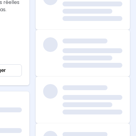
 réelles
as.
ger
plus