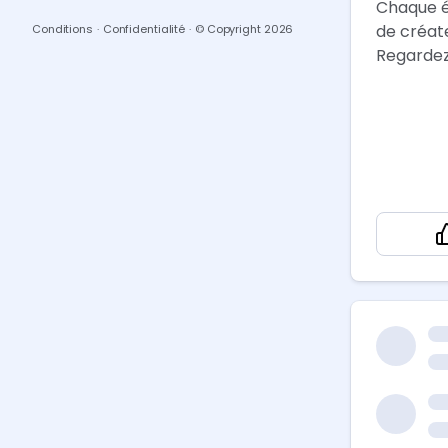
Chaque é
de créate
Conditions
·
Confidentialité
·
© Copyright
2026
Regardez
Restez c
d’histoir