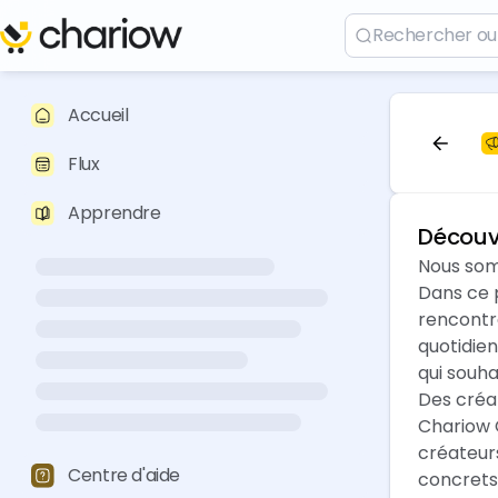
Accueil
Flux
Apprendre
Découvr
Nous som
Dans ce p
rencontr
quotidien
qui souha
Des créat
Chariow 
créateurs
Centre d'aide
concrets