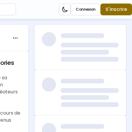
S'inscrire
Connexion
ories
.
 sa
on
réateurs
rcours de
venus