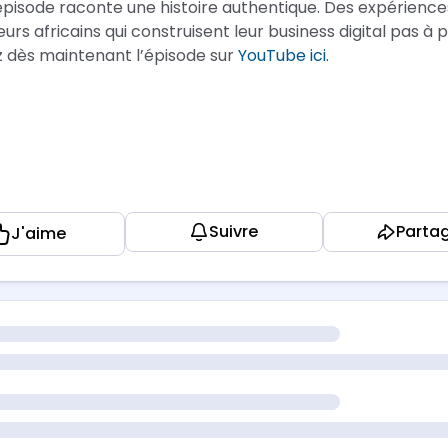
pisode raconte une histoire authentique. Des expériences
urs africains qui construisent leur business digital pas à p
 dès maintenant l’épisode sur
YouTube ici.
Suivre
Parta
J'aime
onnectés pour le prochain épisode et découvrez encore 
es inspirantes de créateurs.